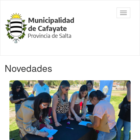
Ir
al
Municipalidad
Mostrar/
contenido
de Cafayate,
barra
principal
Salta
de
navegac
Contenido
Novedades
principal