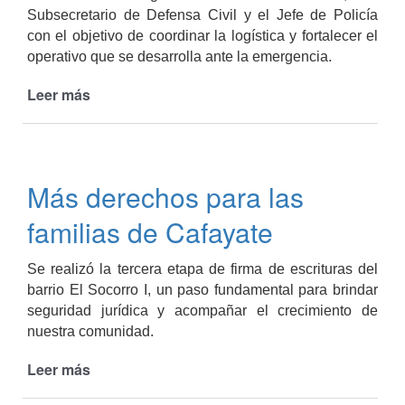
Subsecretario de Defensa Civil y el Jefe de Policía
con el objetivo de coordinar la logística y fortalecer el
operativo que se desarrolla ante la emergencia.
Leer más
de
Ante
la
reactivación
del
Más derechos para las
fuego:
Comando
familias de Cafayate
Unificado
de
Se realizó la tercera etapa de firma de escrituras del
Crisis
barrio El Socorro I, un paso fundamental para brindar
seguridad jurídica y acompañar el crecimiento de
nuestra comunidad.
Leer más
de
Más