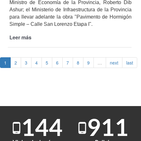
Ministro de Economía de la Provincia, Roberto Dib
Ashur; el Ministerio de Infraestructura de la Provincia
para llevar adelante la obra "Pavimento de Hormigón
Simple – Calle San Lorenzo Etapa I".
Leer más
de
Firma
de
convenio
1
2
3
4
5
6
7
8
9
…
next
last
para
nueva
obra
de
pavimento