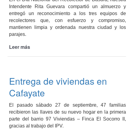
Intendente Rita Guevara compartió un almuerzo y
entregó un reconocimiento a los tres equipos de
recolectores que, con esfuerzo y compromiso,
mantienen limpia y ordenada nuestra ciudad y los
parajes.
Leer más
de
Agasajo
y
reconocimiento
a
Entrega de viviendas en
Recolectores
de
Cafayate
residuos
en
El pasado sábado 27 de septiembre, 47 familias
su
recibieron las llaves de su nuevo hogar en la primera
día
parte del barrio 97 Viviendas – Finca El Socorro II,
gracias al trabajo del IPV.