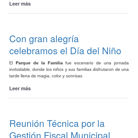
Leer más
de
Entrega
de
viviendas
en
Con gran alegría
Cafayate
celebramos el Día del Niño
El
Parque de la Familia
fue escenario de una jornada
inolvidable, donde los niños y sus familias disfrutaron de una
tarde llena de magia, color y sonrisas.
Leer más
de
Con
gran
alegría
celebramos
Reunión Técnica por la
el
Día
Gestión Fiscal Municipal
del