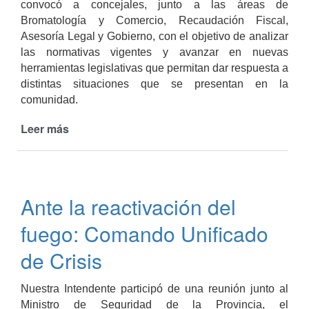
convocó a concejales, junto a las áreas de
Bromatología y Comercio, Recaudación Fiscal,
Asesoría Legal y Gobierno, con el objetivo de analizar
las normativas vigentes y avanzar en nuevas
herramientas legislativas que permitan dar respuesta a
distintas situaciones que se presentan en la
comunidad.
Leer más
de
Reunión
de
trabajo
para
Ante la reactivación del
abordar
normativas
fuego: Comando Unificado
y
habilitaciones
de Crisis
comerciales
Nuestra Intendente participó de una reunión junto al
Ministro de Seguridad de la Provincia, el