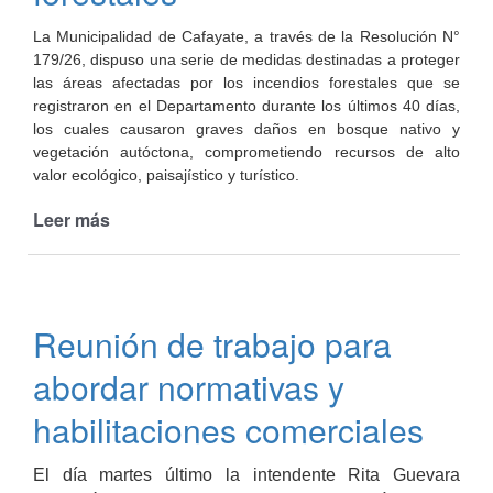
La Municipalidad de Cafayate, a través de la Resolución N°
179/26, dispuso una serie de medidas destinadas a proteger
las áreas afectadas por los incendios forestales que se
registraron en el Departamento durante los últimos 40 días,
los cuales causaron graves daños en bosque nativo y
vegetación autóctona, comprometiendo recursos de alto
valor ecológico, paisajístico y turístico.
Leer más
de
Cafayate
avanza
con
medidas
Reunión de trabajo para
de
protección
abordar normativas y
ambiental
tras
habilitaciones comerciales
los
incendios
El día martes último la intendente Rita Guevara
forestales