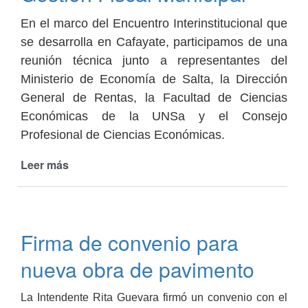
Niño
En el marco del Encuentro Interinstitucional que
se desarrolla en Cafayate, participamos de una
reunión técnica junto a representantes del
Ministerio de Economía de Salta, la Dirección
General de Rentas, la Facultad de Ciencias
Económicas de la UNSa y el Consejo
Profesional de Ciencias Económicas.
Leer más
de
Reunión
Técnica
por
la
Firma de convenio para
Gestión
Fiscal
nueva obra de pavimento
Municipal
La Intendente Rita Guevara firmó un convenio con el