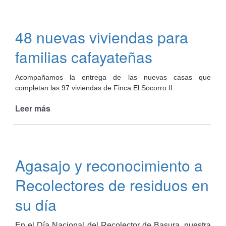
derechos
para
las
48 nuevas viviendas para
familias
de
familias cafayateñas
Cafayate
Acompañamos la entrega de las nuevas casas que
completan las 97 viviendas de Finca El Socorro II.
Leer más
de
48
nuevas
viviendas
para
Agasajo y reconocimiento a
familias
cafayateñas
Recolectores de residuos en
su día
En el Día Nacional del Recolector de Basura, nuestra