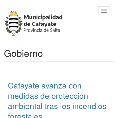
Ir
al
Municipalidad
Mostrar/
contenido
de Cafayate,
barra
principal
Salta
de
navegac
Contenido
Gobierno
principal
Cafayate avanza con
medidas de protección
ambiental tras los incendios
forestales