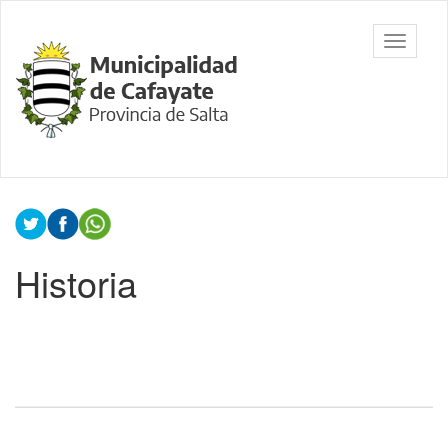
Ir
al
Municipalidad
Mostrar/
contenido
de Cafayate,
barra
principal
Salta
de
navegac
Contenido
principal
Historia