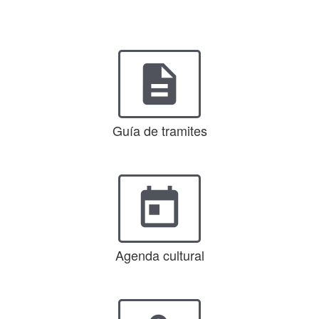
description
Guía de tramites
today
Agenda cultural