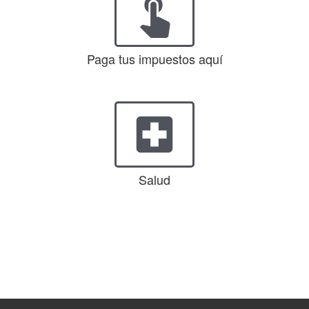
touch_app
Paga tus impuestos aquí
local_hospital
Salud