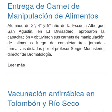
Entrega de Carnet de
abordar
normativas
Manipulación de Alimentos
y
habilitaciones
Alumnos de 3°, 4° y 5° año de la Escuela Albergue
comerciales
San Agustín, en El Divisadero, aprobaron la
capacitación y obtuvieron sus carnets de manipulación
de alimentos luego de completar tres jornadas
formativas dictadas por el profesor Sergio Monasterio,
director de Bromatología.
Leer más
de
Entrega
de
Carnet
de
Vacunación antirrábica en
Manipulación
de
Tolombón y Río Seco
Alimentos