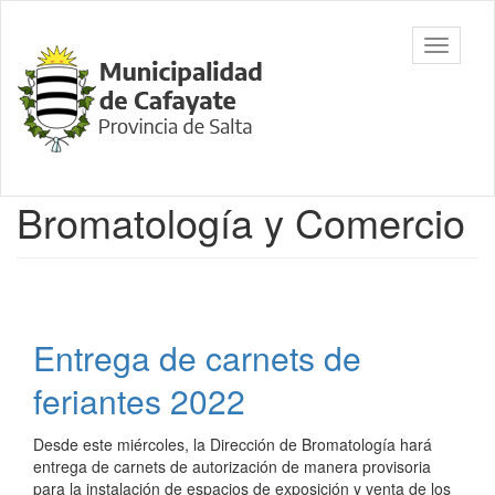
Ir
al
Municipalidad
Mostrar/
contenido
de Cafayate,
barra
principal
Salta
de
navegac
Contenido
Bromatología y Comercio
principal
Entrega de carnets de
feriantes 2022
Desde este miércoles, la Dirección de Bromatología hará
entrega de carnets de autorización de manera provisoria
para la instalación de espacios de exposición y venta de los