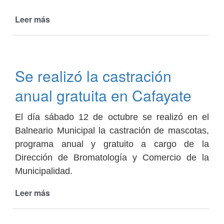
Leer más
de
Avanza
la
obra
en
Se realizó la castración
el
CUM
anual gratuita en Cafayate
El día sábado 12 de octubre se realizó en el
Balneario Municipal la castración de mascotas,
programa anual y gratuito a cargo de la
Dirección de Bromatología y Comercio de la
Municipalidad.
Leer más
de
Se
realizó