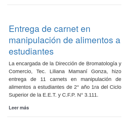
Trabajo
articulado
para
fortalecer
Entrega de carnet en
la
producción
manipulación de alimentos a
local
estudiantes
La encargada de la Dirección de Bromatología y
Comercio, Tec. Liliana Mamaní Gonza, hizo
entrega de 11 carnets en manipulación de
alimentos a estudiantes de 2° año 1ra del Ciclo
Superior de la E.E.T. y C.F.P. N° 3.111.
Leer más
de
Entrega
de
carnet