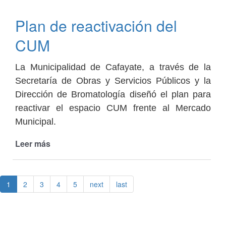
la
castración
Plan de reactivación del
anual
gratuita
CUM
en
Cafayate
La Municipalidad de Cafayate, a través de la
Secretaría de Obras y Servicios Públicos y la
Dirección de Bromatología diseñó el plan para
reactivar el espacio CUM frente al Mercado
Municipal.
Leer más
de
Plan
de
reactivación
1
2
3
4
5
next
last
del
CUM