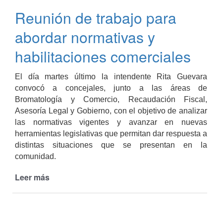
en
Reunión de trabajo para
manipulación
de
abordar normativas y
alimentos
a
habilitaciones comerciales
estudiantes
El día martes último la intendente Rita Guevara
convocó a concejales, junto a las áreas de
Bromatología y Comercio, Recaudación Fiscal,
Asesoría Legal y Gobierno, con el objetivo de analizar
las normativas vigentes y avanzar en nuevas
herramientas legislativas que permitan dar respuesta a
distintas situaciones que se presentan en la
comunidad.
Leer más
de
Reunión
de
trabajo
para