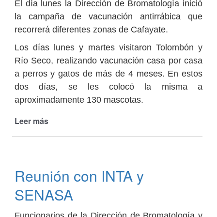
El día lunes la Dirección de Bromatología inició
la campaña de vacunación antirrábica que
recorrerá diferentes zonas de Cafayate.
Los días lunes y martes visitaron Tolombón y
Río Seco, realizando vacunación casa por casa
a perros y gatos de más de 4 meses. En estos
dos días, se les colocó la misma a
aproximadamente 130 mascotas.
Leer más
de
Vacunación
antirrábica
en
Tolombón
Reunión con INTA y
y
Río
SENASA
Seco
Funcionarios de la Dirección de Bromatología y