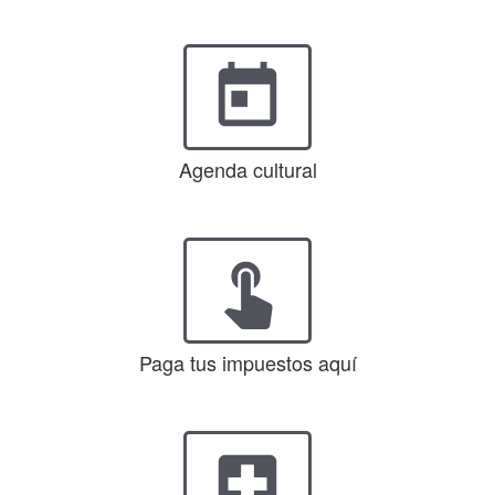
today
Agenda cultural
touch_app
Paga tus impuestos aquí
local_hospital