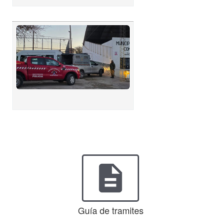
description
Guía de tramites