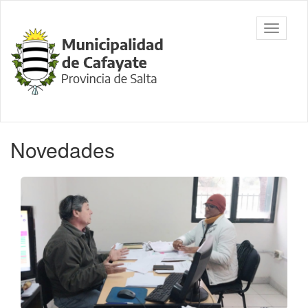
Ir
al
Municipalidad
Mostrar/
contenido
de Cafayate,
barra
principal
Salta
de
navegac
Contenido
Novedades
principal