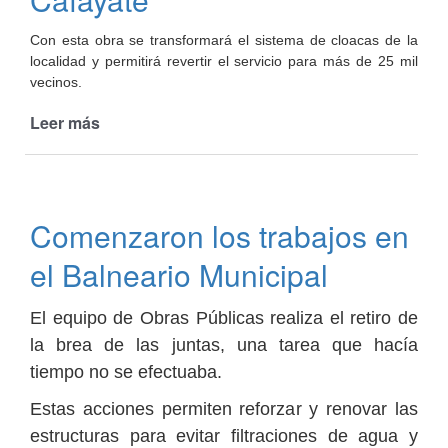
Con esta obra se transformará el sistema de cloacas de la
localidad y permitirá revertir el servicio para más de 25 mil
vecinos.
Leer más
de
Avanza
la
ejecución
de
Comenzaron los trabajos en
la
nueva
el Balneario Municipal
planta
depuradora
El equipo de Obras Públicas realiza el retiro de
en
Cafayate
la brea de las juntas, una tarea que hacía
tiempo no se efectuaba.
Estas acciones permiten reforzar y renovar las
estructuras para evitar filtraciones de agua y