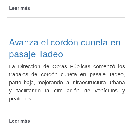
Leer más
de
Avanza
el
bacheo
de
Avanza el cordón cuneta en
calles
en
pasaje Tadeo
Cafayate
La Dirección de Obras Públicas comenzó los
trabajos de cordón cuneta en pasaje Tadeo,
parte baja, mejorando la infraestructura urbana
y facilitando la circulación de vehículos y
peatones.
Leer más
de
Avanza
el