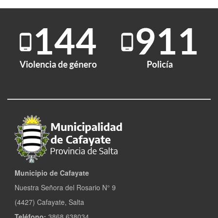
de
Abajo
Municipio de Cafayate
Nuestra Señora del Rosario N° 9
(4427) Cafayate, Salta
Teléfono:
3868 638034