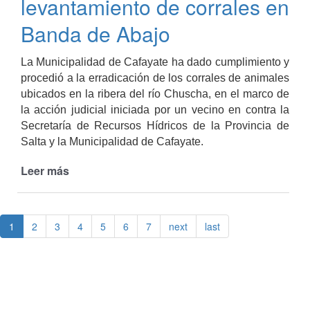
levantamiento de corrales en
Banda de Abajo
La Municipalidad de Cafayate ha dado cumplimiento y
procedió a la erradicación de los corrales de animales
ubicados en la ribera del río Chuscha, en el marco de
la acción judicial iniciada por un vecino en contra la
Secretaría de Recursos Hídricos de la Provincia de
Salta y la Municipalidad de Cafayate.
Leer más
de
La
municipalidad
procedió
1
2
3
4
5
6
7
next
last
al
levantamiento
de
corrales
en
Banda