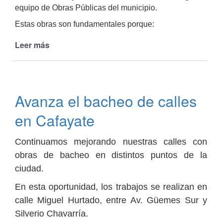
equipo de Obras Públicas del municipio.
Estas obras son fundamentales porque:
Leer más
de
Inicio
de
cordón
cuneta
Avanza el bacheo de calles
en
el
en Cafayate
Cementerio
municipal
Continuamos mejorando nuestras calles con
obras de bacheo en distintos puntos de la
ciudad.
En esta oportunidad, los trabajos se realizan en
calle Miguel Hurtado, entre Av. Güemes Sur y
Silverio Chavarría.