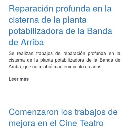
nuestras
Reparación profunda en la
Fiestas
Patronales
cisterna de la planta
potabilizadora de la Banda
de Arriba
Se realizan trabajos de reparación profunda en la
cisterna de la planta potabilizadora de la Banda de
Arriba, que no recibió mantenimiento en años.
Leer más
de
Reparación
profunda
en
la
Comenzaron los trabajos de
cisterna
de
mejora en el Cine Teatro
la