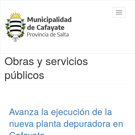
Ir
al
Municipalidad
Mostrar/
contenido
de Cafayate,
barra
principal
Salta
de
navegac
Contenido
Obras y servicios
principal
públicos
Avanza la ejecución de la
nueva planta depuradora en
Cafayate