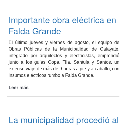
cordón
cuneta
Importante obra eléctrica en
en
pasaje
Falda Grande
Tadeo
El último jueves y viernes de agosto, el equipo de
Obras Públicas de la Municipalidad de Cafayate,
integrado por arquitectos y electricistas, emprendió
junto a los guías Copa, Tila, Santula y Santos, un
extenso viaje de más de 9 horas a pie y a caballo, con
insumos eléctricos rumbo a Falda Grande.
Leer más
de
Importante
obra
eléctrica
en
La municipalidad procedió al
Falda
Grande