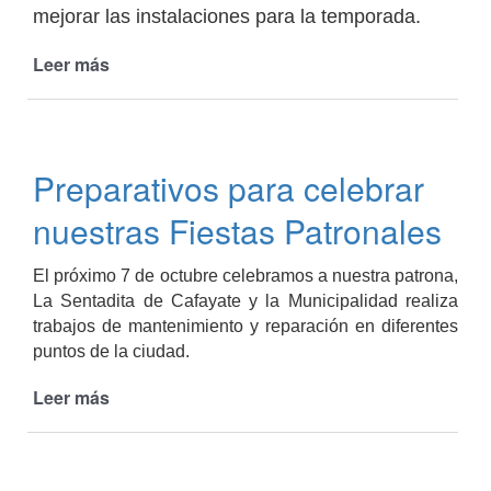
mejorar las instalaciones para la temporada.
Leer más
de
Comenzaron
los
trabajos
en
Preparativos para celebrar
el
Balneario
nuestras Fiestas Patronales
Municipal
El próximo 7 de octubre celebramos a nuestra patrona,
La Sentadita de Cafayate y la Municipalidad realiza
trabajos de mantenimiento y reparación en diferentes
puntos de la ciudad.
Leer más
de
Preparativos
para
celebrar