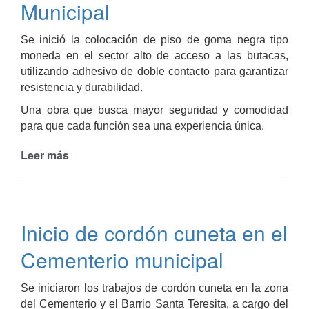
planta
Municipal
potabilizadora
de
Se inició la colocación de piso de goma negra tipo
la
moneda en el sector alto de acceso a las butacas,
Banda
utilizando adhesivo de doble contacto para garantizar
de
resistencia y durabilidad.
Arriba
Una obra que busca mayor seguridad y comodidad
para que cada función sea una experiencia única.
Leer más
de
Comenzaron
los
trabajos
de
Inicio de cordón cuneta en el
mejora
en
Cementerio municipal
el
Cine
Se iniciaron los trabajos de cordón cuneta en la zona
Teatro
del Cementerio y el Barrio Santa Teresita, a cargo del
Municipal