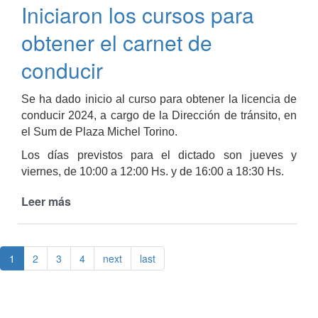
Iniciaron los cursos para
otorga
turnos
obtener el carnet de
para
el
conducir
trámite
de
Se ha dado inicio al curso para obtener la licencia de
carnet
conducir 2024, a cargo de la Dirección de tránsito, en
de
el Sum de Plaza Michel Torino.
conducir
Los días previstos para el dictado son jueves y
viernes, de 10:00 a 12:00 Hs. y de 16:00 a 18:30 Hs.
Leer más
de
Iniciaron
los
cursos
1
2
3
4
next
last
para
obtener
el
carnet