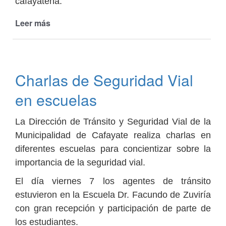
cafayateña.
Leer más
de
20
años
de
la
Charlas de Seguridad Vial
Dirección
de
en escuelas
Tránsito
de
La Dirección de Tránsito y Seguridad Vial de la
la
Municipalidad
Municipalidad de Cafayate realiza charlas en
de
diferentes escuelas para concientizar sobre la
Cafayate
importancia de la seguridad vial.
El día viernes 7 los agentes de tránsito
estuvieron en la Escuela Dr. Facundo de Zuviría
con gran recepción y participación de parte de
los estudiantes.