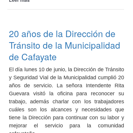
Mesa
de
diálogo
entre
20 años de la Dirección de
el
Municipio
Tránsito de la Municipalidad
y
Concejales
de Cafayate
por
la
El día lunes 10 de junio, la Dirección de Tránsito
inauguración
y Seguridad Vial de la Municipalidad cumplió 20
de
Delegación
años de servicio. La señora Intendente Rita
de
Guevara visitó la oficina para reconocer su
Policía
trabajo, además charlar con los trabajadores
Vial
cuáles son los alcances y necesidades que
en
Cafayate
tiene la Dirección para continuar con su labor y
mejorar el servicio para la comunidad