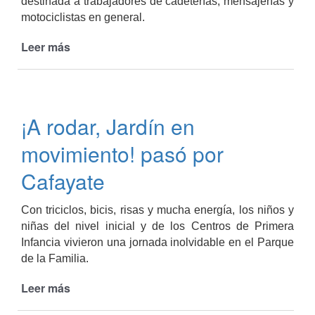
destinada a trabajadores de cadeterías, mensajerías y
motociclistas en general.
Leer más
de
Clínica
de
Seguridad
Vial
¡A rodar, Jardín en
para
motociclistas
movimiento! pasó por
Cafayate
Con triciclos, bicis, risas y mucha energía, los niños y
niñas del nivel inicial y de los Centros de Primera
Infancia vivieron una jornada inolvidable en el Parque
de la Familia.
Leer más
de
¡A