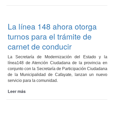
Inició
el
curso
de
La línea 148 ahora otorga
manejo
para
turnos para el trámite de
reforzar
conocimientos
carnet de conducir
destinado
a
La Secretaría de Modernización del Estado y la
mujeres
línea148 de Atención Ciudadana de la provincia en
conjunto con la Secretaría de Participación Ciudadana
de la Municipalidad de Cafayate, lanzan un nuevo
servicio para la comunidad.
Leer más
de
La
línea
148
ahora