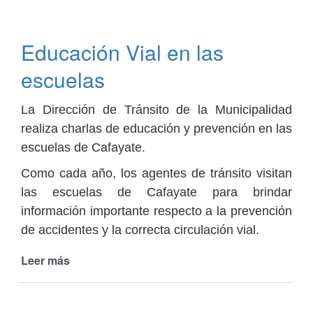
rodar,
Jardín
en
Educación Vial en las
movimiento!
pasó
escuelas
por
Cafayate
La Dirección de Tránsito de la Municipalidad
realiza charlas de educación y prevención en las
escuelas de Cafayate.
Como cada año, los agentes de tránsito visitan
las escuelas de Cafayate para brindar
información importante respecto a la prevención
de accidentes y la correcta circulación vial.
Leer más
de
Educación
Vial
en