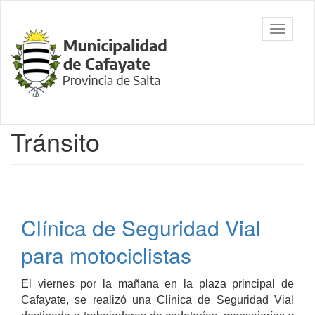
Ir
al
Municipalidad
Mostrar/
contenido
de Cafayate,
barra
principal
Salta
de
navegac
Contenido
Tránsito
principal
Clínica de Seguridad Vial
para motociclistas
El viernes por la mañana en la plaza principal de
Cafayate, se realizó una Clínica de Seguridad Vial