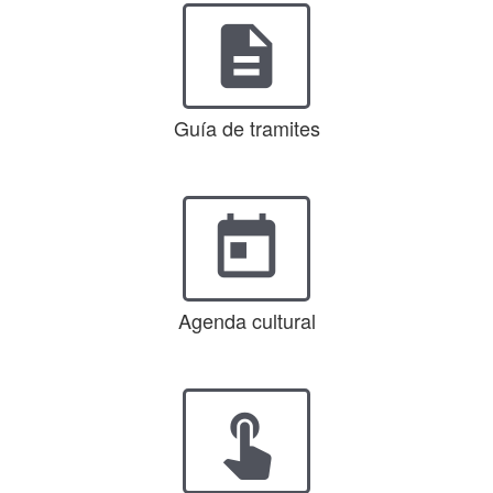
description
Guía de tramites
today
Agenda cultural
touch_app