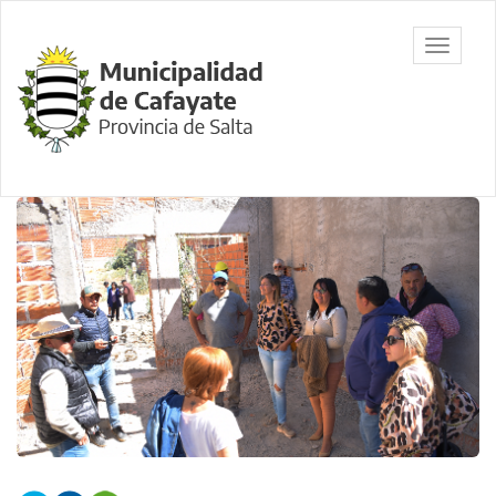
Ir
al
Municipalidad
Mostrar/
contenido
de Cafayate,
barra
principal
Salta
de
navegac
Contenido
principal