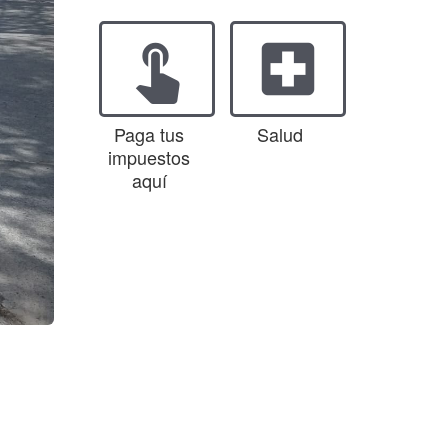
touch_app
local_hospital
Paga tus
Salud
impuestos
aquí