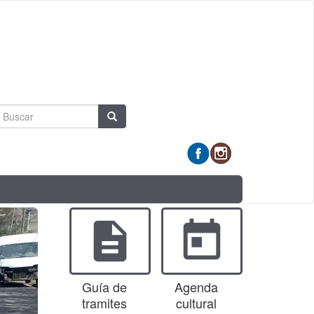
Formulario
Buscar
de
búsqueda
description
today
Guía de
Agenda
tramites
cultural