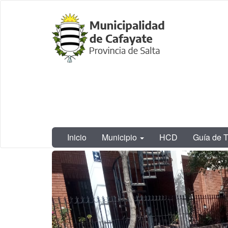
Ir
Municipalidad
al
de Cafayate,
contenido
Salta
principal
Inicio
Municipio
HCD
Guía de T
Contenido
principal