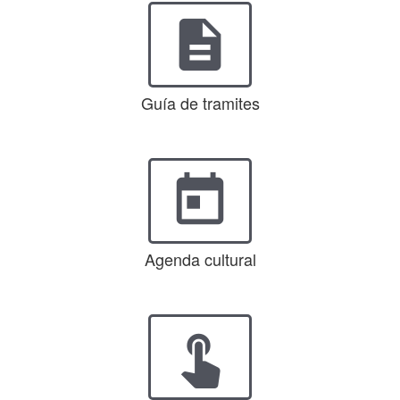
description
Guía de tramites
today
Agenda cultural
touch_app