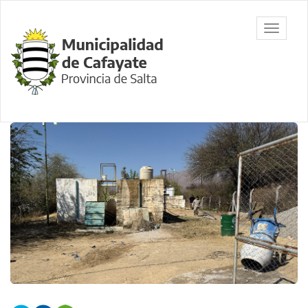
Ir
al
Municipalidad
Mostrar/
contenido
de Cafayate,
barra
principal
Salta
de
navegac
Contenido
principal