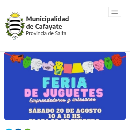
Ir
al
Municipalidad
Mostrar/
contenido
de Cafayate,
barra
principal
Salta
de
navegac
Contenido
principal