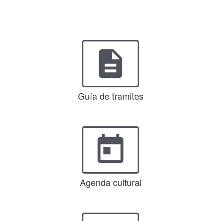
description
Guía de tramites
today
Agenda cultural