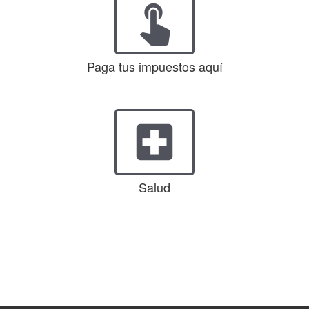
touch_app
Paga tus impuestos aquí
local_hospital
Salud