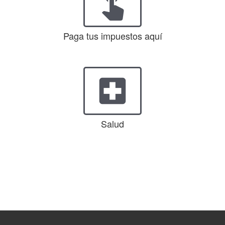
touch_app
Paga tus impuestos aquí
local_hospital
Salud