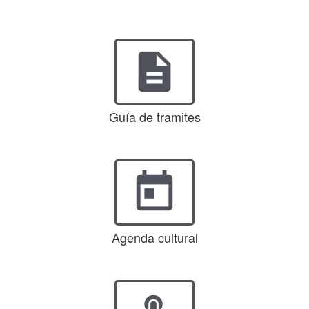
description
Guía de tramites
today
Agenda cultural