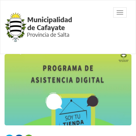
Ir
al
Municipalidad
Mostrar/
contenido
de Cafayate,
barra
principal
Salta
de
navegac
Contenido
principal