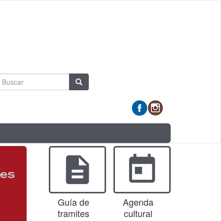
Formulario
Buscar
de
búsqueda
description
today
Guía de
Agenda
tramites
cultural