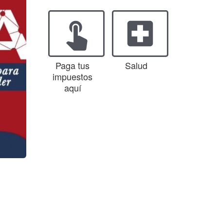
touch_app
local_hospital
Paga tus
Salud
impuestos
aquí