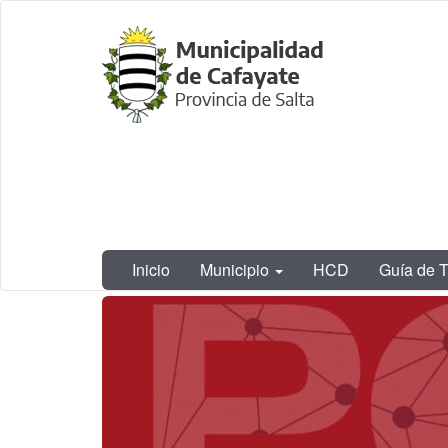
Ir
Municipalidad
al
de Cafayate,
contenido
Salta
principal
Inicio
Municipio
HCD
Guía de T
Contenido
principal