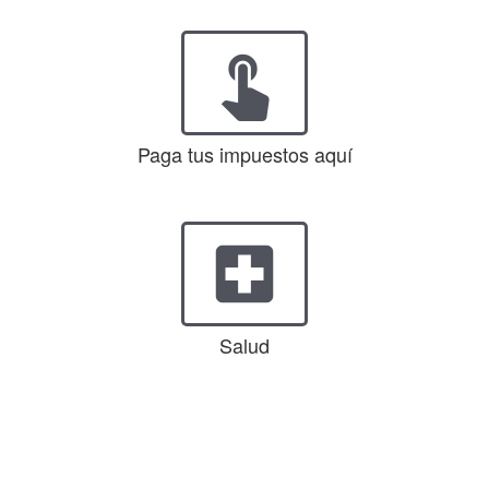
touch_app
Paga tus impuestos aquí
local_hospital
Salud