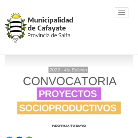
Ir
al
Municipalidad
Mostrar/
contenido
de Cafayate,
barra
principal
Salta
de
navegac
Contenido
principal