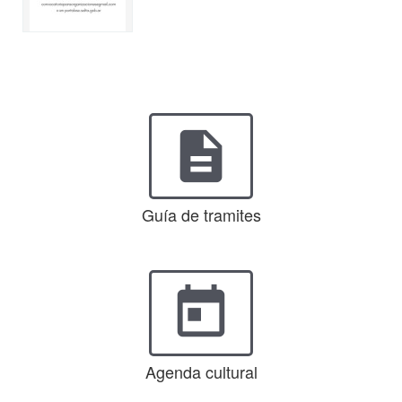
description
Guía de tramites
today
Agenda cultural