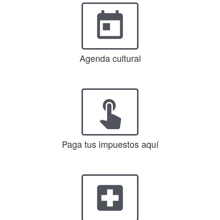
today
Agenda cultural
touch_app
Paga tus impuestos aquí
local_hospital