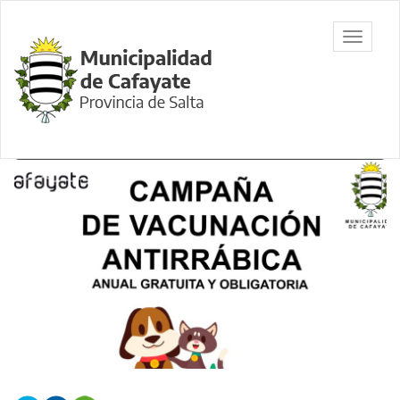
Ir
al
Municipalidad
Mostrar/
contenido
de Cafayate,
barra
principal
Salta
de
navegac
Contenido
principal