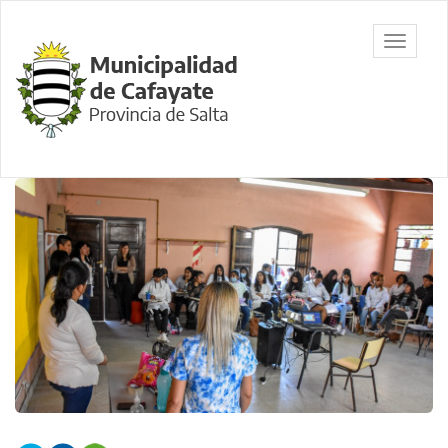
Ir
al
Municipalidad
Mostrar/
contenido
de Cafayate,
barra
principal
Salta
de
navegac
Contenido
principal