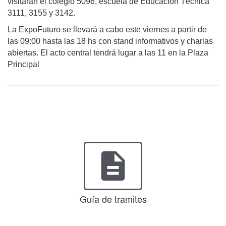
visitarán el colegio 5096, escuela de Educación Técnica
3111, 3155 y 3142.
La ExpoFuturo se llevará a cabo este viernes a partir de
las 09:00 hasta las 18 hs con stand informativos y charlas
abiertas. El acto central tendrá lugar a las 11 en la Plaza
Principal
description
Guía de tramites