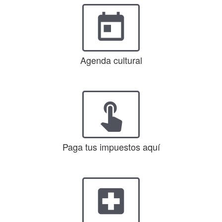
today
Agenda cultural
touch_app
Paga tus impuestos aquí
local_hospital