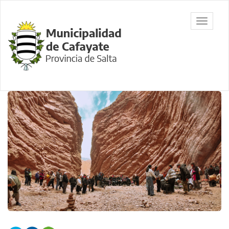
Ir
al
Municipalidad
Mostrar/
contenido
de Cafayate,
barra
principal
Salta
de
navegac
Contenido
principal