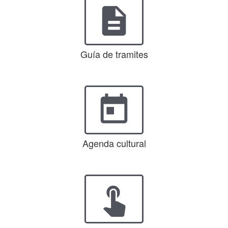
description
Guía de tramites
today
Agenda cultural
touch_app