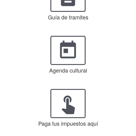
Guía de tramites
today
Agenda cultural
touch_app
Paga tus impuestos aquí