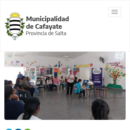
Ir
al
Municipalidad
Mostrar/
contenido
de Cafayate,
barra
principal
Salta
de
navegac
Contenido
principal