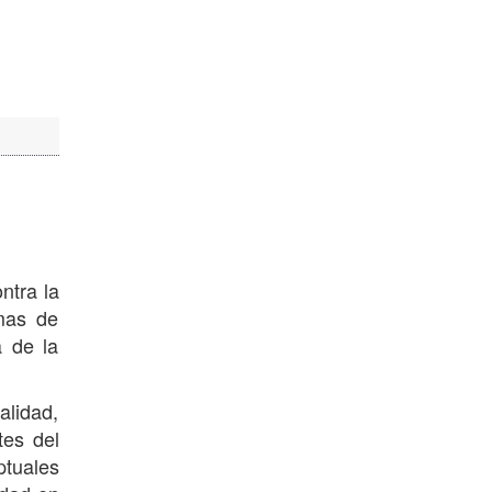
ntra la
imas de
a de la
alidad,
tes del
ptuales