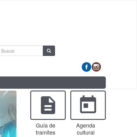
Formulario
Buscar
de
búsqueda
description
today
Guía de
Agenda
tramites
cultural