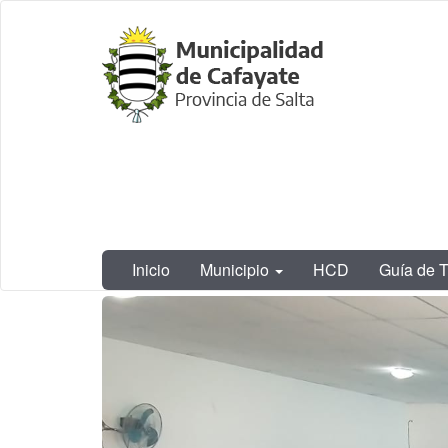
Ir
Municipalidad
al
de Cafayate,
contenido
Salta
principal
Inicio
Municipio
HCD
Guía de T
Contenido
principal