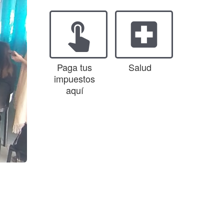
touch_app
local_hospital
Paga tus
Salud
impuestos
aquí