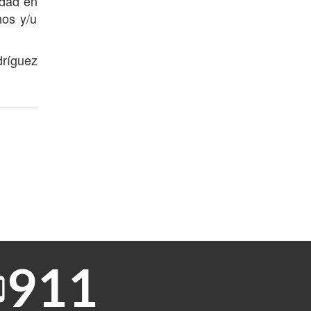
idad en
hos y/u
dríguez