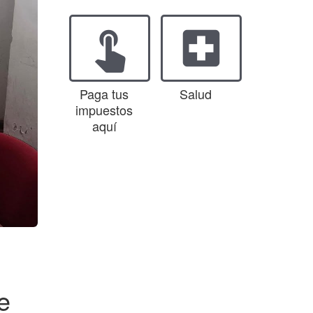
touch_app
local_hospital
Paga tus
Salud
impuestos
aquí
e