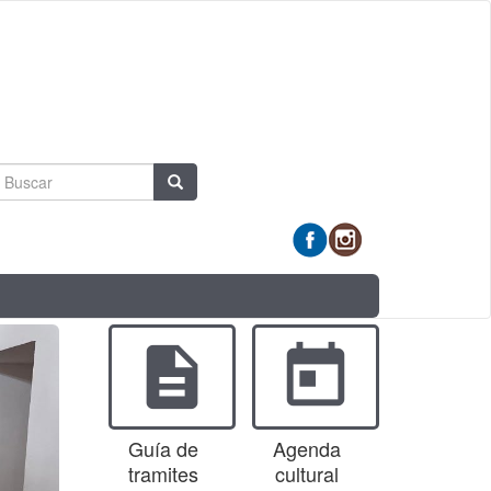
Formulario
Buscar
de
búsqueda
description
today
Guía de
Agenda
tramites
cultural