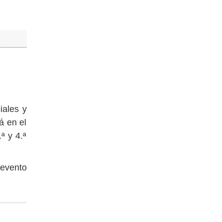
iales y
á en el
ª y 4.ª
 evento