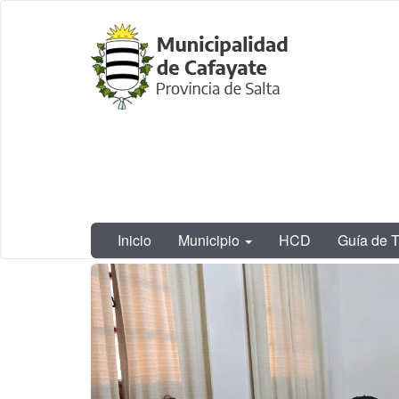
Ir
Municipalidad
al
de Cafayate,
contenido
Salta
principal
Inicio
Municipio
HCD
Guía de T
Contenido
principal