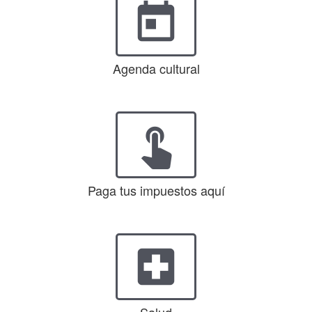
today
Agenda cultural
touch_app
Paga tus impuestos aquí
local_hospital