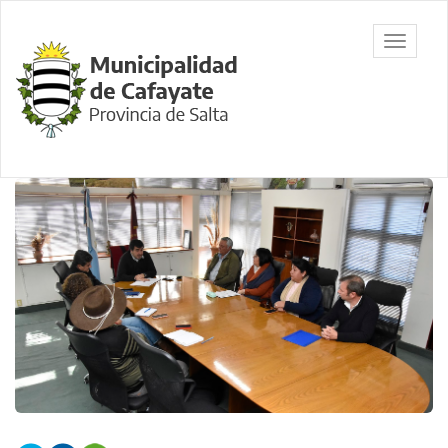
Ir
al
Municipalidad
Mostrar/
contenido
de Cafayate,
barra
principal
Salta
de
navegac
Contenido
principal