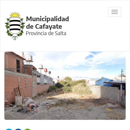
Ir
al
Municipalidad
Mostrar/
contenido
de Cafayate,
barra
principal
Salta
de
navegac
Contenido
principal