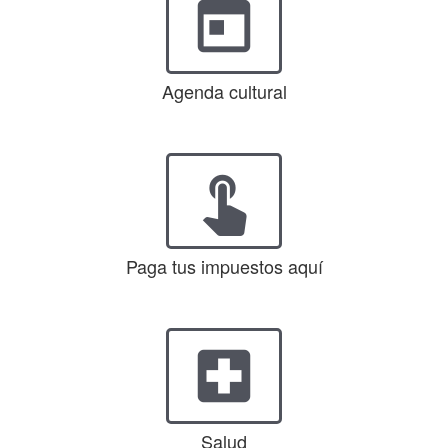
today
Agenda cultural
touch_app
Paga tus impuestos aquí
local_hospital
Salud