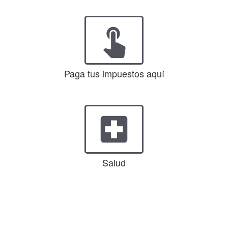
touch_app
Paga tus impuestos aquí
local_hospital
Salud