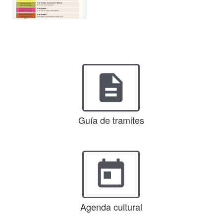
description
Guía de tramites
today
Agenda cultural