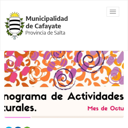
Ir
al
Municipalidad
Mostrar/
contenido
de Cafayate,
barra
principal
Salta
de
navegac
Contenido
principal