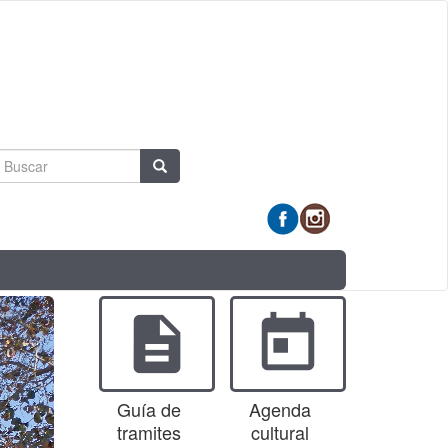
Formulario
Buscar
de
búsqueda
description
today
Guía de
Agenda
tramites
cultural