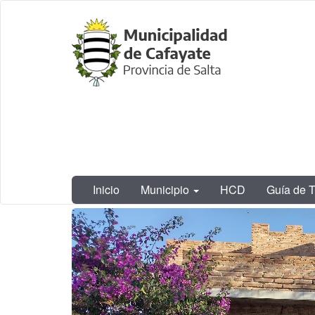
Ir
Municipalidad
al
de Cafayate,
contenido
Salta
principal
Inicio
Municipio
HCD
Guía de T
Contenido
principal