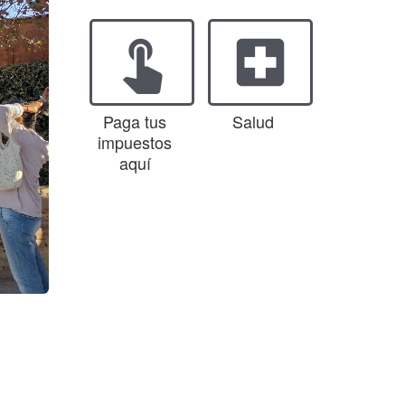
touch_app
local_hospital
Paga tus
Salud
impuestos
aquí