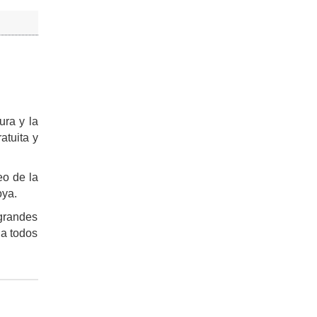
ura y la
atuita y
eo de la
Moya.
 grandes
 a todos