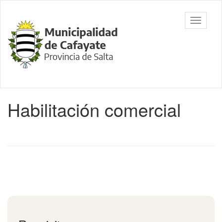
Ir
al
Municipalidad
Mostrar/
contenido
de Cafayate,
barra
principal
Salta
de
navegac
Contenido
Habilitación comercial
principal