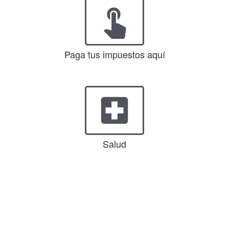
touch_app
Paga tus impuestos aquí
local_hospital
Salud