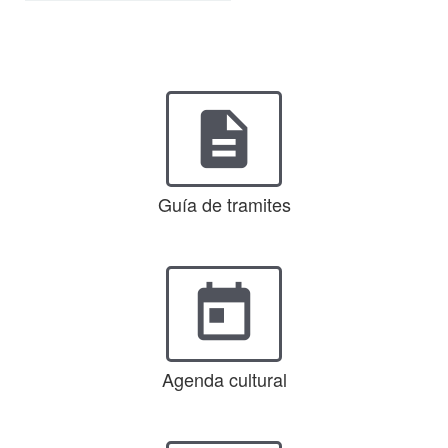
description
Guía de tramites
today
Agenda cultural