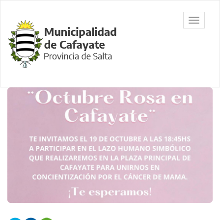
Ir
al
Municipalidad
Mostrar/
contenido
de Cafayate,
barra
principal
Salta
de
navegac
Contenido
principal