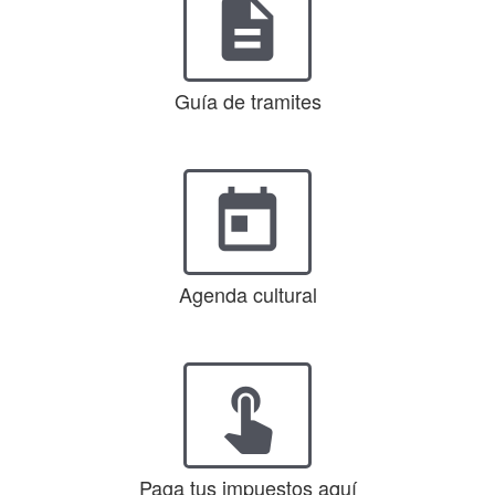
description
Guía de tramites
today
Agenda cultural
touch_app
Paga tus impuestos aquí