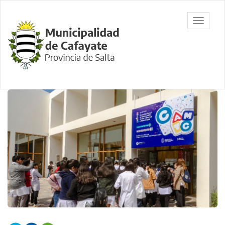
Ir
al
Municipalidad
Mostrar/
contenido
de Cafayate,
barra
principal
Salta
de
navegac
Contenido
principal