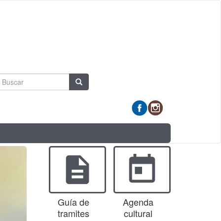
Formulario
Buscar
de
búsqueda
description
today
Guía de
Agenda
tramites
cultural