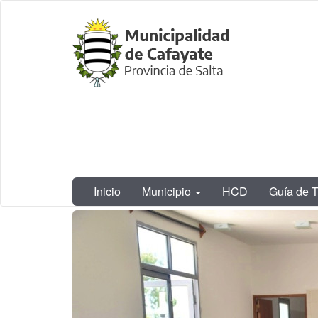
Ir
Municipalidad
al
de Cafayate,
contenido
Salta
principal
Inicio
Municipio
HCD
Guía de T
Contenido
principal