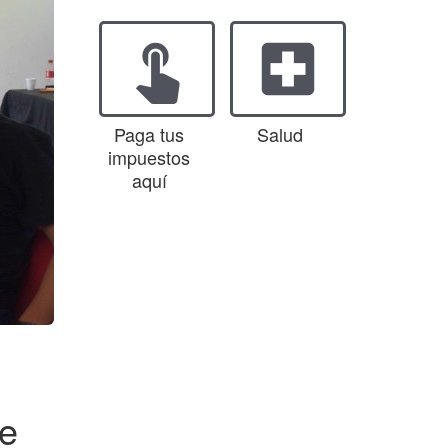
touch_app
local_hospital
Paga tus
Salud
impuestos
aquí
se