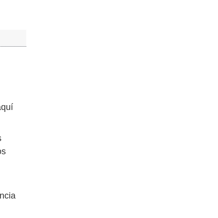
aquí
s
os
ncia