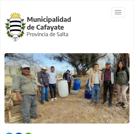
Ir
al
Municipalidad
Mostrar/
contenido
de Cafayate,
barra
principal
Salta
de
navegac
Contenido
principal