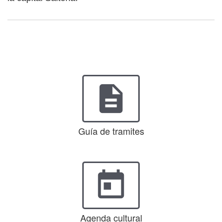
description
Guía de tramites
today
Agenda cultural