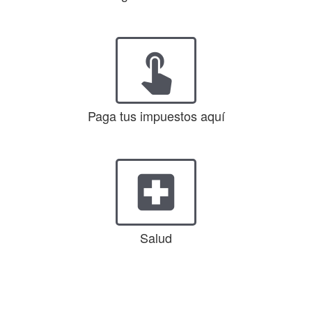
touch_app
Paga tus impuestos aquí
local_hospital
Salud