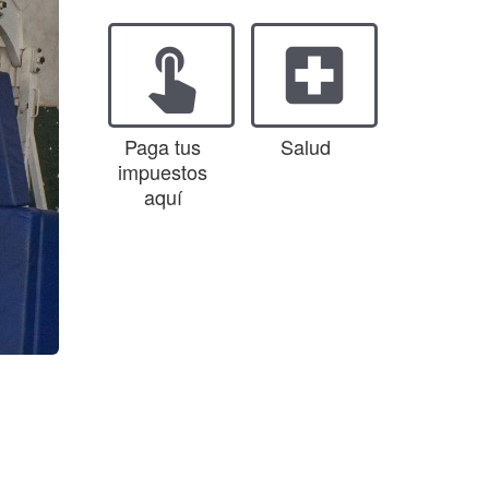
touch_app
local_hospital
Paga tus
Salud
impuestos
aquí