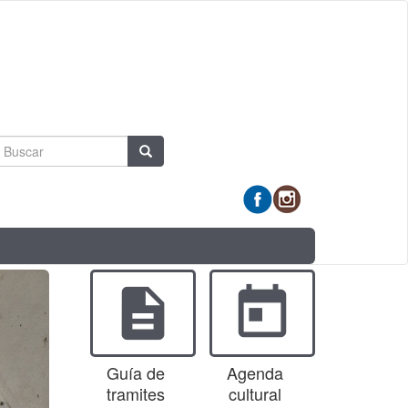
Formulario
Buscar
de
búsqueda
description
today
Guía de
Agenda
tramites
cultural