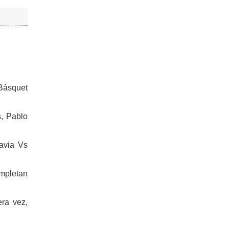
 Básquet
s, Pablo
avia Vs
ompletan
era vez,