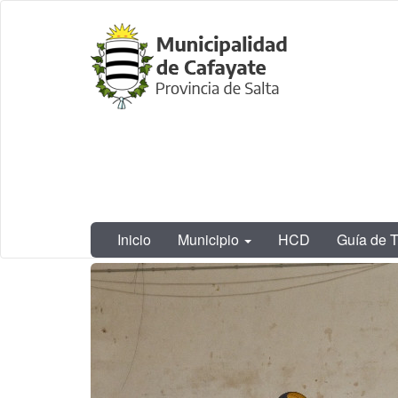
Ir
Municipalidad
al
de Cafayate,
contenido
Salta
principal
Inicio
Municipio
HCD
Guía de T
Contenido
principal