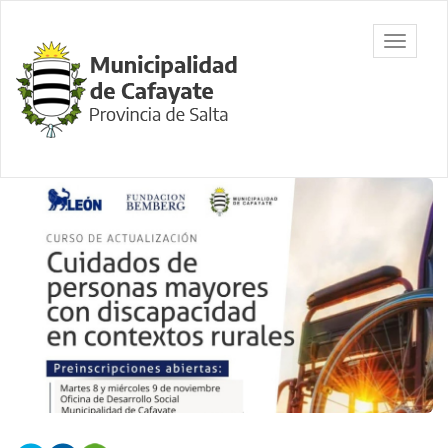
Ir
al
Municipalidad
Mostrar/
contenido
de Cafayate,
barra
principal
Salta
de
navegac
Contenido
principal