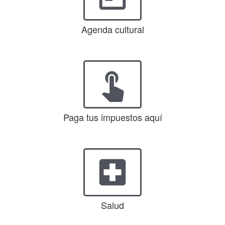
Agenda cultural
touch_app
Paga tus impuestos aquí
local_hospital
Salud