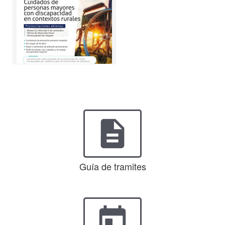
description
Guía de tramites
today