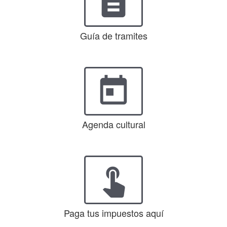
description
Guía de tramites
today
Agenda cultural
touch_app
Paga tus impuestos aquí