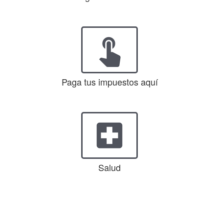
touch_app
Paga tus impuestos aquí
local_hospital
Salud