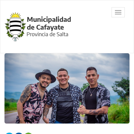
Ir
al
Municipalidad
Mostrar/
contenido
de Cafayate,
barra
principal
Salta
de
navegac
Contenido
principal