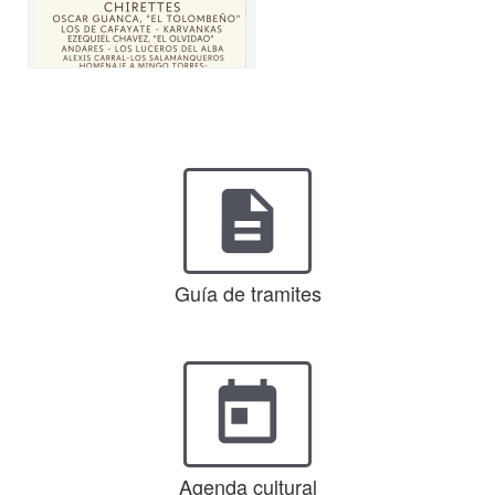
description
Guía de tramites
today
Agenda cultural