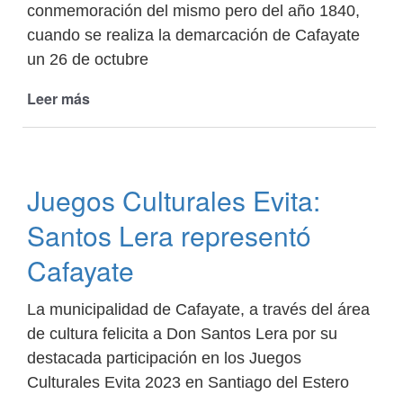
conmemoración del mismo pero del año 1840,
cuando se realiza la demarcación de Cafayate
un 26 de octubre
Leer más
de
El
26
de
octubre
Juegos Culturales Evita:
,
Cafayate
Santos Lera representó
celebra
183
Cafayate
años
La municipalidad de Cafayate, a través del área
de cultura felicita a Don Santos Lera por su
destacada participación en los Juegos
Culturales Evita 2023 en Santiago del Estero