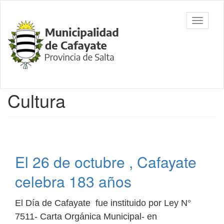
Ir
al
Municipalidad
Mostrar/
contenido
de Cafayate,
barra
principal
Salta
de
navegac
Contenido
Cultura
principal
El 26 de octubre , Cafayate
celebra 183 años
El Día de Cafayate fue instituido por Ley N°
7511- Carta Orgánica Municipal- en