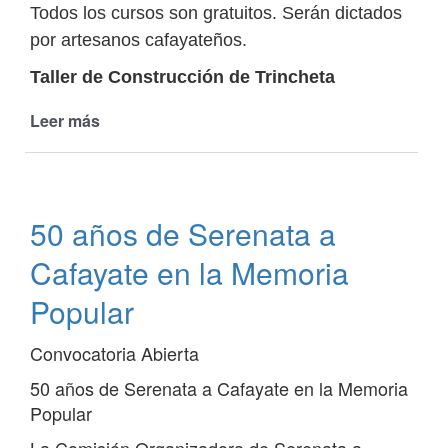
Todos los cursos son gratuitos. Serán dictados
por artesanos cafayateños.
Taller de Construcción de Trincheta
Leer más
de
Entre
el
19
y
50 años de Serenata a
22
de
Cafayate en la Memoria
septiembre
habrá
Popular
diferentes
talleres
Convocatoria Abierta
gratuitos
50 años de Serenata a Cafayate en la Memoria
Popular