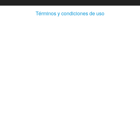
(Abre
Términos y condiciones de uso
en
ventana
nueva)