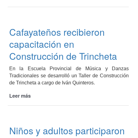
Taller
“Construcción
de
Bongó
Cafayateños recibieron
Desmontable”
capacitación en
Construcción de Trincheta
En la Escuela Provincial de Música y Danzas
Tradicionales se desarrolló un Taller de Construcción
de Trincheta a cargo de Iván Quinteros.
Leer más
de
Cafayateños
recibieron
capacitación
en
Niños y adultos participaron
Construcción
de