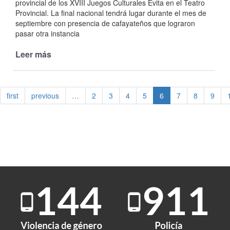
provincial de los XVIII Juegos Culturales Evita en el Teatro
Provincial. La final nacional tendrá lugar durante el mes de
septiembre con presencia de cafayateños que lograron
pasar otra instancia
Leer más
de
Cafayateños
ganaron
el
first
previous
…
2
3
4
5
6
7
8
9
primer
lugar
en
los
Juegos
Evita
Cultural
y
pasaron
a
la
instancia