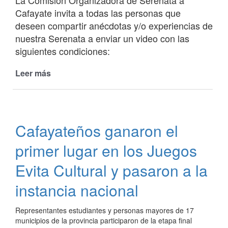
La Comisión Organizadora de Serenata a
Cafayate invita a todas las personas que
deseen compartir anécdotas y/o experiencias de
nuestra Serenata a enviar un video con las
siguientes condiciones:
Leer más
de
50
años
de
Serenata
Cafayateños ganaron el
a
Cafayate
primer lugar en los Juegos
en
la
Evita Cultural y pasaron a la
Memoria
instancia nacional
Popular
Representantes estudiantes y personas mayores de 17
municipios de la provincia participaron de la etapa final