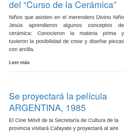
del “Curso de la Cerámica”
Trincheta
Niños que asisten en el merendero Divino Niño
Jesús aprendieron algunos conceptos de
cerámica: Conocieron la materia prima y
tuvieron la posibilidad de crear y diseñar piezas
con arcilla.
Leer más
de
Niños
y
adultos
participaron
Se proyectará la película
del
“Curso
ARGENTINA, 1985
de
la
El Cine Móvil de la Secretaría de Cultura de la
Cerámica”
provincia visitará Cafayate y proyectará al aire