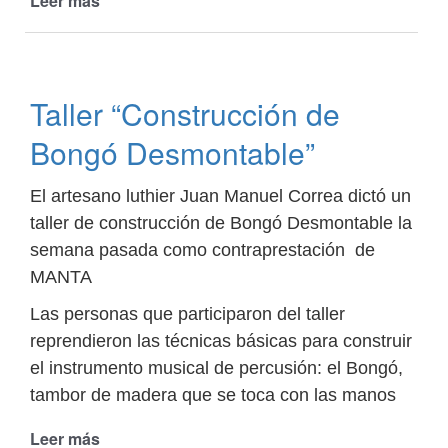
Leer más
de
Taller
Guarda
de
ojo
Taller “Construcción de
de
perdiz
Bongó Desmontable”
en
bastidor
El artesano luthier Juan Manuel Correa dictó un
taller de construcción de Bongó Desmontable la
semana pasada como contraprestación de
MANTA
Las personas que participaron del taller
reprendieron las técnicas básicas para construir
el instrumento musical de percusión: el Bongó,
tambor de madera que se toca con las manos
Leer más
de